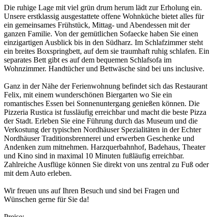
Die ruhige Lage mit viel grün drum herum lädt zur Erholung ein.
Unsere erstklassig ausgestattete offene Wohnküche bietet alles für
ein gemeinsames Frühstück, Mittag- und Abendessen mit der
ganzen Familie. Von der gemütlichen Sofaecke haben Sie einen
einzigartigen Ausblick bis in den Südharz. Im Schlafzimmer steht
ein breites Boxspringbett, auf dem sie traumhaft ruhig schlafen. Ein
separates Bett gibt es auf dem bequemen Schlafsofa im
Wohnzimmer. Handtücher und Bettwäsche sind bei uns inclusive.
Ganz in der Nähe der Ferienwohnung befindet sich das Restaurant
Felix, mit einem wunderschönen Biergarten wo Sie ein
romantisches Essen bei Sonnenuntergang genießen können. Die
Pizzeria Rustica ist fussläufig erreichbar und macht die beste Pizza
der Stadt. Erleben Sie eine Führung durch das Museum und die
Verkostung der typischen Nordhäuser Spezialitäten in der Echter
Nordhäuser Traditionsbrennerei und erwerben Geschenke und
Andenken zum mitnehmen. Harzquerbahnhof, Badehaus, Theater
und Kino sind in maximal 10 Minuten fußläufig erreichbar.
Zahlreiche Ausflüge können Sie direkt von uns zentral zu Fuß oder
mit dem Auto erleben.
Wir freuen uns auf Ihren Besuch und sind bei Fragen und
Wünschen gerne für Sie da!
Preise: