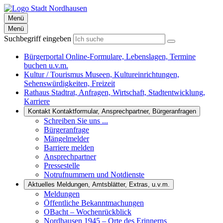
Menü
Menü
Suchbegriff eingeben
Bürgerportal
Online-Formulare, Lebenslagen, Termine
buchen u.v.m.
Kultur / Tourismus
Museen, Kultureinrichtungen,
Sehenswürdigkeiten, Freizeit
Rathaus
Stadtrat, Anfragen, Wirtschaft, Stadtentwicklung,
Karriere
Kontakt
Kontaktformular, Ansprechpartner, Bürgeranfragen
Schreiben Sie uns ...
Bürgeranfrage
Mängelmelder
Barriere melden
Ansprechpartner
Pressestelle
Notrufnummern und Notdienste
Aktuelles
Meldungen, Amtsblätter, Extras, u.v.m.
Meldungen
Öffentliche Bekanntmachungen
OBacht – Wochenrückblick
Nordhausen 1945 – Orte des Erinnerns