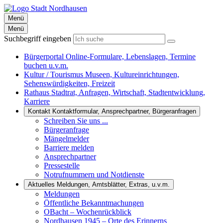
Menü
Menü
Suchbegriff eingeben
Bürgerportal
Online-Formulare, Lebenslagen, Termine
buchen u.v.m.
Kultur / Tourismus
Museen, Kultureinrichtungen,
Sehenswürdigkeiten, Freizeit
Rathaus
Stadtrat, Anfragen, Wirtschaft, Stadtentwicklung,
Karriere
Kontakt
Kontaktformular, Ansprechpartner, Bürgeranfragen
Schreiben Sie uns ...
Bürgeranfrage
Mängelmelder
Barriere melden
Ansprechpartner
Pressestelle
Notrufnummern und Notdienste
Aktuelles
Meldungen, Amtsblätter, Extras, u.v.m.
Meldungen
Öffentliche Bekanntmachungen
OBacht – Wochenrückblick
Nordhausen 1945 – Orte des Erinnerns