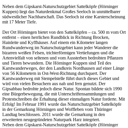
Neben dem Gipskarst-Naturschutzgebiet Sattelköpfe (Hörninger
Kuppen) liegt das Naturdenkmal Großes Seeloch in unmittelbarer
südwestlicher Nachbarschaft. Das Seeloch ist eine Karsterscheinung
mit 17 Meter Tiefe.
Der Ort Hörningen bietet von den Sattelköpfen – ca. 500 m vom Ort
entfernt – einen herrlichen Rundblick in Richtung Brocken,
Hainleite und Kyffhäuser. Auf einem ein Kilometer langen
Rundwanderweg im Naturschutzgebiet kann jeder Wanderer die
bizarren weißen Felsen, trichterförmigen Vertiefungen und die
Artenvielfalt von seltenen und vom Aussterben bedrohten Pflanzen
und Tieren bewundern. Die Hörninger Kuppen sind Teil des
Karstwanderweges, der den Landkreis Nordhausen auf einer Länge
von 56 Kilometern in Ost-West-Richtung durchquert. Der
Karstwanderweg mit Stempelstelle führt durch dieses Gebiet und
wird von vielen Besuchern aus nah und fern genutzt. Der
Gipsabbau bedrohte jedoch diese Natur. Spontan bildete sich 1990
eine Bürgerbewegung, die mit Unterschriftensammlungen und
Protestschreiben die Erhaltung dieser einmaligen Natur forderte. Mit
Erfolg! Im Februar 1991 wurde das Naturschutzgebiet Sattelköpfe
in der Gemarkung Hörningen und Woffleben vom Thüringer
Landtag beschlossen. 2011 wurde die Gemarkung in den
erweiterten neugegründeten Naturpark Harz integriert.
Neben dem Gipskarst-Naturschutzgebiet Sattelköpfe (Hörninger