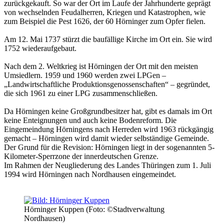
zurückgekauft. So war der Ort im Laufe der Jahrhunderte geprägt
von wechselnden Feudalherren, Kriegen und Katastrophen, wie
zum Beispiel die Pest 1626, der 60 Hörninger zum Opfer fielen.
Am 12. Mai 1737 stürzt die baufällige Kirche im Ort ein. Sie wird
1752 wiederaufgebaut.
Nach dem 2. Weltkrieg ist Hörningen der Ort mit den meisten
Umsiedlern. 1959 und 1960 werden zwei LPGen –
„Landwirtschaftliche Produktionsgenossenschaften“ – gegründet,
die sich 1961 zu einer LPG zusammenschließen.
Da Hörningen keine Großgrundbesitzer hat, gibt es damals im Ort
keine Enteignungen und auch keine Bodenreform. Die
Eingemeindung Hörningens nach Herreden wird 1963 rückgängig
gemacht – Hörningen wird damit wieder selbständige Gemeinde.
Der Grund für die Revision: Hörningen liegt in der sogenannten 5-
Kilometer-Sperrzone der innerdeutschen Grenze.
Im Rahmen der Neugliederung des Landes Thüringen zum 1. Juli
1994 wird Hörningen nach Nordhausen eingemeindet.
Hörninger Kuppen (Foto: ©Stadtverwaltung
Nordhausen)