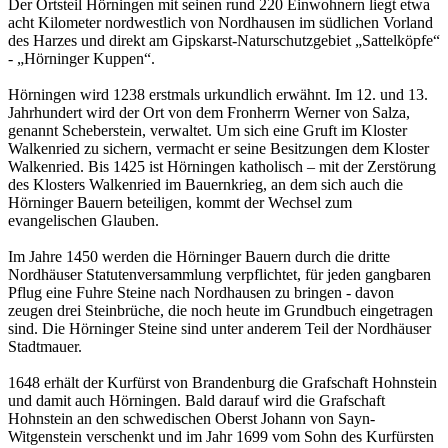
Der Ortsteil Hörningen mit seinen rund 220 Einwohnern liegt etwa
acht Kilometer nordwestlich von Nordhausen im südlichen Vorland
des Harzes und direkt am Gipskarst-Naturschutzgebiet „Sattelköpfe“
- „Hörninger Kuppen“.
Hörningen wird 1238 erstmals urkundlich erwähnt. Im 12. und 13.
Jahrhundert wird der Ort von dem Fronherrn Werner von Salza,
genannt Scheberstein, verwaltet. Um sich eine Gruft im Kloster
Walkenried zu sichern, vermacht er seine Besitzungen dem Kloster
Walkenried. Bis 1425 ist Hörningen katholisch – mit der Zerstörung
des Klosters Walkenried im Bauernkrieg, an dem sich auch die
Hörninger Bauern beteiligen, kommt der Wechsel zum
evangelischen Glauben.
Im Jahre 1450 werden die Hörninger Bauern durch die dritte
Nordhäuser Statutenversammlung verpflichtet, für jeden gangbaren
Pflug eine Fuhre Steine nach Nordhausen zu bringen - davon
zeugen drei Steinbrüche, die noch heute im Grundbuch eingetragen
sind. Die Hörninger Steine sind unter anderem Teil der Nordhäuser
Stadtmauer.
1648 erhält der Kurfürst von Brandenburg die Grafschaft Hohnstein
und damit auch Hörningen. Bald darauf wird die Grafschaft
Hohnstein an den schwedischen Oberst Johann von Sayn-
Witgenstein verschenkt und im Jahr 1699 vom Sohn des Kurfürsten