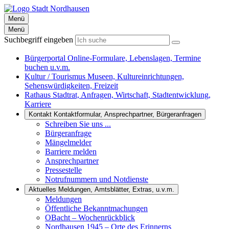
Menü
Menü
Suchbegriff eingeben
Bürgerportal
Online-Formulare, Lebenslagen, Termine
buchen u.v.m.
Kultur / Tourismus
Museen, Kultureinrichtungen,
Sehenswürdigkeiten, Freizeit
Rathaus
Stadtrat, Anfragen, Wirtschaft, Stadtentwicklung,
Karriere
Kontakt
Kontaktformular, Ansprechpartner, Bürgeranfragen
Schreiben Sie uns ...
Bürgeranfrage
Mängelmelder
Barriere melden
Ansprechpartner
Pressestelle
Notrufnummern und Notdienste
Aktuelles
Meldungen, Amtsblätter, Extras, u.v.m.
Meldungen
Öffentliche Bekanntmachungen
OBacht – Wochenrückblick
Nordhausen 1945 – Orte des Erinnerns