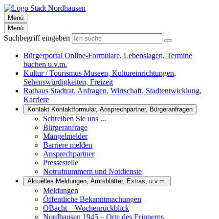
Menü
Menü
Suchbegriff eingeben
Bürgerportal
Online-Formulare, Lebenslagen, Termine
buchen u.v.m.
Kultur / Tourismus
Museen, Kultureinrichtungen,
Sehenswürdigkeiten, Freizeit
Rathaus
Stadtrat, Anfragen, Wirtschaft, Stadtentwicklung,
Karriere
Kontakt
Kontaktformular, Ansprechpartner, Bürgeranfragen
Schreiben Sie uns ...
Bürgeranfrage
Mängelmelder
Barriere melden
Ansprechpartner
Pressestelle
Notrufnummern und Notdienste
Aktuelles
Meldungen, Amtsblätter, Extras, u.v.m.
Meldungen
Öffentliche Bekanntmachungen
OBacht – Wochenrückblick
Nordhausen 1945 – Orte des Erinnerns