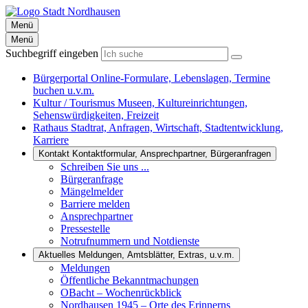
Menü
Menü
Suchbegriff eingeben
Bürgerportal
Online-Formulare, Lebenslagen, Termine
buchen u.v.m.
Kultur / Tourismus
Museen, Kultureinrichtungen,
Sehenswürdigkeiten, Freizeit
Rathaus
Stadtrat, Anfragen, Wirtschaft, Stadtentwicklung,
Karriere
Kontakt
Kontaktformular, Ansprechpartner, Bürgeranfragen
Schreiben Sie uns ...
Bürgeranfrage
Mängelmelder
Barriere melden
Ansprechpartner
Pressestelle
Notrufnummern und Notdienste
Aktuelles
Meldungen, Amtsblätter, Extras, u.v.m.
Meldungen
Öffentliche Bekanntmachungen
OBacht – Wochenrückblick
Nordhausen 1945 – Orte des Erinnerns