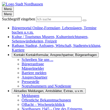
Menü
Menü
Suchbegriff eingeben
Bürgerportal
Online-Formulare, Lebenslagen, Termine
buchen u.v.m.
Kultur / Tourismus
Museen, Kultureinrichtungen,
Sehenswürdigkeiten, Freizeit
Rathaus
Stadtrat, Anfragen, Wirtschaft, Stadtentwicklung,
Karriere
Kontakt
Kontaktformular, Ansprechpartner, Bürgeranfragen
Schreiben Sie uns ...
Bürgeranfrage
Mängelmelder
Barriere melden
Ansprechpartner
Pressestelle
Notrufnummern und Notdienste
Aktuelles
Meldungen, Amtsblätter, Extras, u.v.m.
Meldungen
Öffentliche Bekanntmachungen
OBacht – Wochenrückblick
Nordhausen 1945 – Orte des Erinnerns