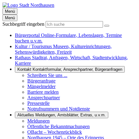
Menü
Menü
Suchbegriff eingeben
Bürgerportal
Online-Formulare, Lebenslagen, Termine
buchen u.v.m.
Kultur / Tourismus
Museen, Kultureinrichtungen,
Sehenswürdigkeiten, Freizeit
Rathaus
Stadtrat, Anfragen, Wirtschaft, Stadtentwicklung,
Karriere
Kontakt
Kontaktformular, Ansprechpartner, Bürgeranfragen
Schreiben Sie uns ...
Bürgeranfrage
Mängelmelder
Barriere melden
Ansprechpartner
Pressestelle
Notrufnummern und Notdienste
Aktuelles
Meldungen, Amtsblätter, Extras, u.v.m.
Meldungen
Öffentliche Bekanntmachungen
OBacht – Wochenrückblick
Nordhausen 1945 – Orte des Erinnerns