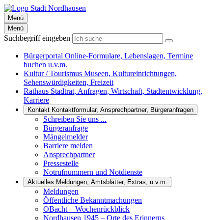
Menü
Menü
Suchbegriff eingeben
Bürgerportal
Online-Formulare, Lebenslagen, Termine
buchen u.v.m.
Kultur / Tourismus
Museen, Kultureinrichtungen,
Sehenswürdigkeiten, Freizeit
Rathaus
Stadtrat, Anfragen, Wirtschaft, Stadtentwicklung,
Karriere
Kontakt
Kontaktformular, Ansprechpartner, Bürgeranfragen
Schreiben Sie uns ...
Bürgeranfrage
Mängelmelder
Barriere melden
Ansprechpartner
Pressestelle
Notrufnummern und Notdienste
Aktuelles
Meldungen, Amtsblätter, Extras, u.v.m.
Meldungen
Öffentliche Bekanntmachungen
OBacht – Wochenrückblick
Nordhausen 1945 – Orte des Erinnerns