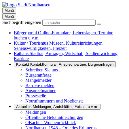
Menü
Menü
Suchbegriff eingeben
Bürgerportal
Online-Formulare, Lebenslagen, Termine
buchen u.v.m.
Kultur / Tourismus
Museen, Kultureinrichtungen,
Sehenswürdigkeiten, Freizeit
Rathaus
Stadtrat, Anfragen, Wirtschaft, Stadtentwicklung,
Karriere
Kontakt
Kontaktformular, Ansprechpartner, Bürgeranfragen
Schreiben Sie uns ...
Bürgeranfrage
Mängelmelder
Barriere melden
Ansprechpartner
Pressestelle
Notrufnummern und Notdienste
Aktuelles
Meldungen, Amtsblätter, Extras, u.v.m.
Meldungen
Öffentliche Bekanntmachungen
OBacht – Wochenrückblick
Nordhausen 1945 – Orte des Erinnerns