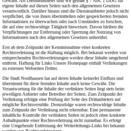
Gewähr. Als Diensteanbieter sind wir gemäß § 7 Abs. 1 DDG für
eigene Inhalte auf diesen Seiten nach den allgemeinen Gesetzen
verantwortlich. Darüber hinaus sind die Diensteanbieter jedoch nicht
verpflichtet, die von ihnen übermittelten oder gespeicherten fremden
Informationen zu überwachen oder nach Umständen zu forschen,
die auf eine rechtswidrige Tätigkeit hinweisen. Davon bleiben die
Verpflichtungen zur Entfernung oder Sperrung der Nutzung von
Informationen nach den allgemeinen Gesetzen unberührt.
Erst ab dem Zeitpunkt der Kenntnisnahme einer konkreten
Rechtsverletzung ist die Haftung möglich. Bei bekannt werden von
entsprechenden Rechtsverletzungen werden diese Inhalte umgehend
entfernt. Haftung für Links Unsere Homepage enthält Verlinkungen
zu externen Webseiten Dritter.
Die Stadt Nordhausen hat auf deren Inhalte keinerlei Einfluss und
übernimmt für diese fremden Inhalte auch keine Gewähr. Die
Verantwortung für die Inhalte der verlinkten Seiten liegt stets beim
jeweiligen Anbieter oder Betreiber der Seiten. Zum Zeitpunkt der
Verlinkung erfolgte eine Prüfung der Seite des Drittanbieters auf
mögliche Rechtsverstöße. Demzufolge waren rechtswidrige Inhalte
zum Zeitpunkt der Verlinkung nicht erkennbar. Eine permanente
inhaltliche Kontrolle der verlinkten Seiten ist jedoch ohne konkrete
Anhaltspunkte einer Rechtsverletzung nicht zumutbar. Es erfolgt
eine Umgehende Entfernung der Weiterleitungs-Links bei bekannt
werden von Rechtsverletzungen.