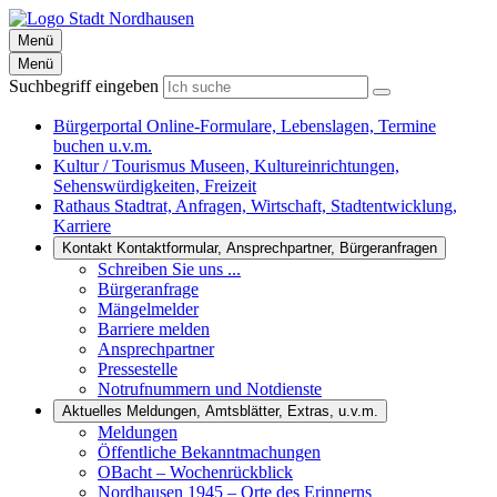
Menü
Menü
Suchbegriff eingeben
Bürgerportal
Online-Formulare, Lebenslagen, Termine
buchen u.v.m.
Kultur / Tourismus
Museen, Kultureinrichtungen,
Sehenswürdigkeiten, Freizeit
Rathaus
Stadtrat, Anfragen, Wirtschaft, Stadtentwicklung,
Karriere
Kontakt
Kontaktformular, Ansprechpartner, Bürgeranfragen
Schreiben Sie uns ...
Bürgeranfrage
Mängelmelder
Barriere melden
Ansprechpartner
Pressestelle
Notrufnummern und Notdienste
Aktuelles
Meldungen, Amtsblätter, Extras, u.v.m.
Meldungen
Öffentliche Bekanntmachungen
OBacht – Wochenrückblick
Nordhausen 1945 – Orte des Erinnerns