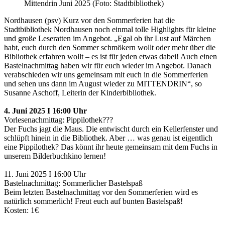
Mittendrin Juni 2025 (Foto: Stadtbibliothek)
Nordhausen (psv) Kurz vor den Sommerferien hat die
Stadtbibliothek Nordhausen noch einmal tolle Highlights für kleine
und große Leseratten im Angebot. „Egal ob ihr Lust auf Märchen
habt, euch durch den Sommer schmökern wollt oder mehr über die
Bibliothek erfahren wollt – es ist für jeden etwas dabei! Auch einen
Bastelnachmittag haben wir für euch wieder im Angebot. Danach
verabschieden wir uns gemeinsam mit euch in die Sommerferien
und sehen uns dann im August wieder zu MITTENDRIN“, so
Susanne Aschoff, Leiterin der Kinderbibliothek.
4. Juni 2025 I 16:00 Uhr
Vorlesenachmittag: Pippilothek???
Der Fuchs jagt die Maus. Die entwischt durch ein Kellerfenster und
schlüpft hinein in die Bibliothek. Aber … was genau ist eigentlich
eine Pippilothek? Das könnt ihr heute gemeinsam mit dem Fuchs in
unserem Bilderbuchkino lernen!
11. Juni 2025 I 16:00 Uhr
Bastelnachmittag: Sommerlicher Bastelspaß
Beim letzten Bastelnachmittag vor den Sommerferien wird es
natürlich sommerlich! Freut euch auf bunten Bastelspaß!
Kosten: 1€