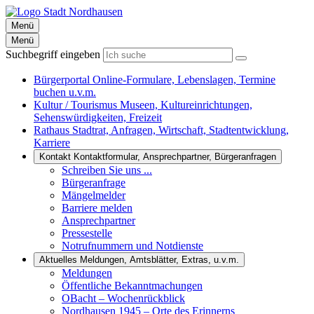
Menü
Menü
Suchbegriff eingeben
Bürgerportal
Online-Formulare, Lebenslagen, Termine
buchen u.v.m.
Kultur / Tourismus
Museen, Kultureinrichtungen,
Sehenswürdigkeiten, Freizeit
Rathaus
Stadtrat, Anfragen, Wirtschaft, Stadtentwicklung,
Karriere
Kontakt
Kontaktformular, Ansprechpartner, Bürgeranfragen
Schreiben Sie uns ...
Bürgeranfrage
Mängelmelder
Barriere melden
Ansprechpartner
Pressestelle
Notrufnummern und Notdienste
Aktuelles
Meldungen, Amtsblätter, Extras, u.v.m.
Meldungen
Öffentliche Bekanntmachungen
OBacht – Wochenrückblick
Nordhausen 1945 – Orte des Erinnerns