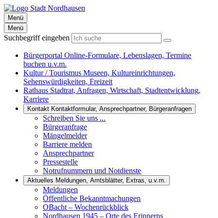
Menü
Menü
Suchbegriff eingeben
Bürgerportal
Online-Formulare, Lebenslagen, Termine
buchen u.v.m.
Kultur / Tourismus
Museen, Kultureinrichtungen,
Sehenswürdigkeiten, Freizeit
Rathaus
Stadtrat, Anfragen, Wirtschaft, Stadtentwicklung,
Karriere
Kontakt
Kontaktformular, Ansprechpartner, Bürgeranfragen
Schreiben Sie uns ...
Bürgeranfrage
Mängelmelder
Barriere melden
Ansprechpartner
Pressestelle
Notrufnummern und Notdienste
Aktuelles
Meldungen, Amtsblätter, Extras, u.v.m.
Meldungen
Öffentliche Bekanntmachungen
OBacht – Wochenrückblick
Nordhausen 1945 – Orte des Erinnerns