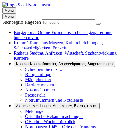
Menü
Menü
Suchbegriff eingeben
Bürgerportal
Online-Formulare, Lebenslagen, Termine
buchen u.v.m.
Kultur / Tourismus
Museen, Kultureinrichtungen,
Sehenswürdigkeiten, Freizeit
Rathaus
Stadtrat, Anfragen, Wirtschaft, Stadtentwicklung,
Karriere
Kontakt
Kontaktformular, Ansprechpartner, Bürgeranfragen
Schreiben Sie uns ...
Bürgeranfrage
Mängelmelder
Barriere melden
Ansprechpartner
Pressestelle
Notrufnummern und Notdienste
Aktuelles
Meldungen, Amtsblätter, Extras, u.v.m.
Meldungen
Öffentliche Bekanntmachungen
OBacht – Wochenrückblick
Nordhausen 1945 – Orte des Erinnerns