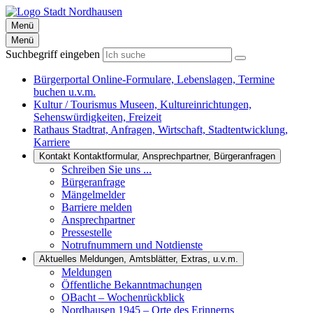
Menü
Menü
Suchbegriff eingeben
Bürgerportal
Online-Formulare, Lebenslagen, Termine
buchen u.v.m.
Kultur / Tourismus
Museen, Kultureinrichtungen,
Sehenswürdigkeiten, Freizeit
Rathaus
Stadtrat, Anfragen, Wirtschaft, Stadtentwicklung,
Karriere
Kontakt
Kontaktformular, Ansprechpartner, Bürgeranfragen
Schreiben Sie uns ...
Bürgeranfrage
Mängelmelder
Barriere melden
Ansprechpartner
Pressestelle
Notrufnummern und Notdienste
Aktuelles
Meldungen, Amtsblätter, Extras, u.v.m.
Meldungen
Öffentliche Bekanntmachungen
OBacht – Wochenrückblick
Nordhausen 1945 – Orte des Erinnerns