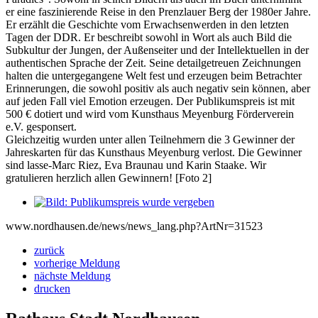
er eine faszinierende Reise in den Prenzlauer Berg der 1980er Jahre.
Er erzählt die Geschichte vom Erwachsenwerden in den letzten
Tagen der DDR. Er beschreibt sowohl in Wort als auch Bild die
Subkultur der Jungen, der Außenseiter und der Intellektuellen in der
authentischen Sprache der Zeit. Seine detailgetreuen Zeichnungen
halten die untergegangene Welt fest und erzeugen beim Betrachter
Erinnerungen, die sowohl positiv als auch negativ sein können, aber
auf jeden Fall viel Emotion erzeugen. Der Publikumspreis ist mit
500 € dotiert und wird vom Kunsthaus Meyenburg Förderverein
e.V. gesponsert.
Gleichzeitig wurden unter allen Teilnehmern die 3 Gewinner der
Jahreskarten für das Kunsthaus Meyenburg verlost. Die Gewinner
sind lasse-Marc Riez, Eva Braunau und Karin Staake. Wir
gratulieren herzlich allen Gewinnern! [Foto 2]
www.nordhausen.de/news/news_lang.php?ArtNr=31523
zurück
vorherige Meldung
nächste Meldung
drucken