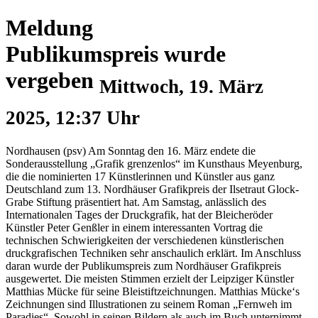
Meldung
Publikumspreis wurde
vergeben
Mittwoch, 19. März
2025, 12:37 Uhr
Nordhausen (psv) Am Sonntag den 16. März endete die
Sonderausstellung „Grafik grenzenlos“ im Kunsthaus Meyenburg,
die die nominierten 17 Künstlerinnen und Künstler aus ganz
Deutschland zum 13. Nordhäuser Grafikpreis der Ilsetraut Glock-
Grabe Stiftung präsentiert hat. Am Samstag, anlässlich des
Internationalen Tages der Druckgrafik, hat der Bleicheröder
Künstler Peter Genßler in einem interessanten Vortrag die
technischen Schwierigkeiten der verschiedenen künstlerischen
druckgrafischen Techniken sehr anschaulich erklärt. Im Anschluss
daran wurde der Publikumspreis zum Nordhäuser Grafikpreis
ausgewertet. Die meisten Stimmen erzielt der Leipziger Künstler
Matthias Mücke für seine Bleistiftzeichnungen. Matthias Mücke‘s
Zeichnungen sind Illustrationen zu seinem Roman „Fernweh im
Paradies“. Sowohl in seinen Bildern als auch im Buch unternimmt