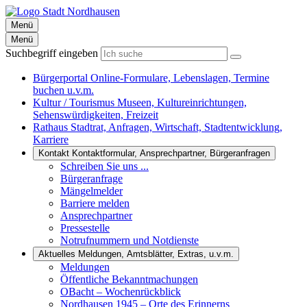
Menü
Menü
Suchbegriff eingeben
Bürgerportal
Online-Formulare, Lebenslagen, Termine
buchen u.v.m.
Kultur / Tourismus
Museen, Kultureinrichtungen,
Sehenswürdigkeiten, Freizeit
Rathaus
Stadtrat, Anfragen, Wirtschaft, Stadtentwicklung,
Karriere
Kontakt
Kontaktformular, Ansprechpartner, Bürgeranfragen
Schreiben Sie uns ...
Bürgeranfrage
Mängelmelder
Barriere melden
Ansprechpartner
Pressestelle
Notrufnummern und Notdienste
Aktuelles
Meldungen, Amtsblätter, Extras, u.v.m.
Meldungen
Öffentliche Bekanntmachungen
OBacht – Wochenrückblick
Nordhausen 1945 – Orte des Erinnerns