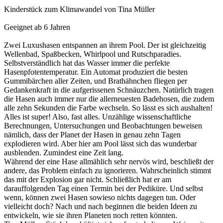
Kinderstück zum Klimawandel von Tina Müller
Geeignet ab 6 Jahren
Zwei Luxushasen entspannen an ihrem Pool. Der ist gleichzeitig
Wellenbad, Spaßbecken, Whirlpool und Rutschparadies.
Selbstverständlich hat das Wasser immer die perfekte
Hasenpfotentemperatur. Ein Automat produziert die besten
Gummibärchen aller Zeiten, und Brathähnchen fliegen per
Gedankenkraft in die aufgerissenen Schnäuzchen. Natürlich tragen
die Hasen auch immer nur die allerneuesten Badehosen, die zudem
alle zehn Sekunden die Farbe wechseln. So lässt es sich aushalten!
Alles ist super! Also, fast alles. Unzählige wissenschaftliche
Berechnungen, Untersuchungen und Beobachtungen beweisen
nämlich, dass der Planet der Hasen in genau zehn Tagen
explodieren wird. Aber hier am Pool lässt sich das wunderbar
ausblenden. Zumindest eine Zeit lang.
Während der eine Hase allmählich sehr nervös wird, beschließt der
andere, das Problem einfach zu ignorieren. Wahrscheinlich stimmt
das mit der Explosion gar nicht. Schließlich hat er am
darauffolgenden Tag einen Termin bei der Pediküre. Und selbst
wenn, können zwei Hasen sowieso nichts dagegen tun. Oder
vielleicht doch? Nach und nach beginnen die beiden Ideen zu
entwickeln, wie sie ihren Planeten noch retten könnten.