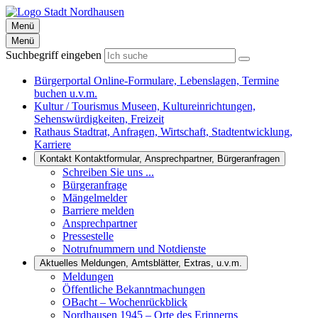
Menü
Menü
Suchbegriff eingeben
Bürgerportal
Online-Formulare, Lebenslagen, Termine
buchen u.v.m.
Kultur / Tourismus
Museen, Kultureinrichtungen,
Sehenswürdigkeiten, Freizeit
Rathaus
Stadtrat, Anfragen, Wirtschaft, Stadtentwicklung,
Karriere
Kontakt
Kontaktformular, Ansprechpartner, Bürgeranfragen
Schreiben Sie uns ...
Bürgeranfrage
Mängelmelder
Barriere melden
Ansprechpartner
Pressestelle
Notrufnummern und Notdienste
Aktuelles
Meldungen, Amtsblätter, Extras, u.v.m.
Meldungen
Öffentliche Bekanntmachungen
OBacht – Wochenrückblick
Nordhausen 1945 – Orte des Erinnerns