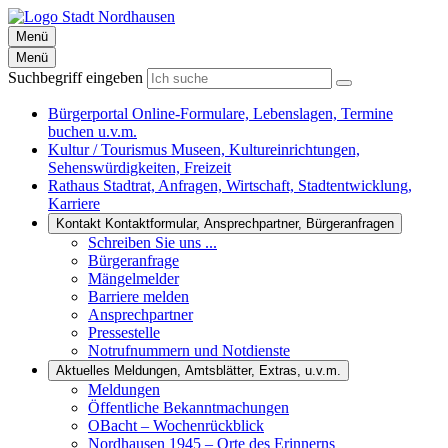
Menü
Menü
Suchbegriff eingeben
Bürgerportal
Online-Formulare, Lebenslagen, Termine
buchen u.v.m.
Kultur / Tourismus
Museen, Kultureinrichtungen,
Sehenswürdigkeiten, Freizeit
Rathaus
Stadtrat, Anfragen, Wirtschaft, Stadtentwicklung,
Karriere
Kontakt
Kontaktformular, Ansprechpartner, Bürgeranfragen
Schreiben Sie uns ...
Bürgeranfrage
Mängelmelder
Barriere melden
Ansprechpartner
Pressestelle
Notrufnummern und Notdienste
Aktuelles
Meldungen, Amtsblätter, Extras, u.v.m.
Meldungen
Öffentliche Bekanntmachungen
OBacht – Wochenrückblick
Nordhausen 1945 – Orte des Erinnerns