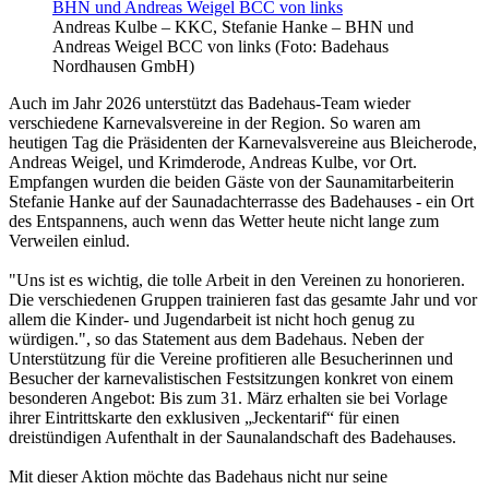
Andreas Kulbe – KKC, Stefanie Hanke – BHN und
Andreas Weigel BCC von links (Foto: Badehaus
Nordhausen GmbH)
Auch im Jahr 2026 unterstützt das Badehaus-Team wieder
verschiedene Karnevalsvereine in der Region. So waren am
heutigen Tag die Präsidenten der Karnevalsvereine aus Bleicherode,
Andreas Weigel, und Krimderode, Andreas Kulbe, vor Ort.
Empfangen wurden die beiden Gäste von der Saunamitarbeiterin
Stefanie Hanke auf der Saunadachterrasse des Badehauses - ein Ort
des Entspannens, auch wenn das Wetter heute nicht lange zum
Verweilen einlud.
"Uns ist es wichtig, die tolle Arbeit in den Vereinen zu honorieren.
Die verschiedenen Gruppen trainieren fast das gesamte Jahr und vor
allem die Kinder- und Jugendarbeit ist nicht hoch genug zu
würdigen.", so das Statement aus dem Badehaus. Neben der
Unterstützung für die Vereine profitieren alle Besucherinnen und
Besucher der karnevalistischen Festsitzungen konkret von einem
besonderen Angebot: Bis zum 31. März erhalten sie bei Vorlage
ihrer Eintrittskarte den exklusiven „Jeckentarif“ für einen
dreistündigen Aufenthalt in der Saunalandschaft des Badehauses.
Mit dieser Aktion möchte das Badehaus nicht nur seine