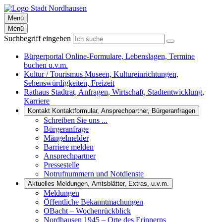
Menü
Menü
Suchbegriff eingeben
Bürgerportal
Online-Formulare, Lebenslagen, Termine
buchen u.v.m.
Kultur / Tourismus
Museen, Kultureinrichtungen,
Sehenswürdigkeiten, Freizeit
Rathaus
Stadtrat, Anfragen, Wirtschaft, Stadtentwicklung,
Karriere
Kontakt
Kontaktformular, Ansprechpartner, Bürgeranfragen
Schreiben Sie uns ...
Bürgeranfrage
Mängelmelder
Barriere melden
Ansprechpartner
Pressestelle
Notrufnummern und Notdienste
Aktuelles
Meldungen, Amtsblätter, Extras, u.v.m.
Meldungen
Öffentliche Bekanntmachungen
OBacht – Wochenrückblick
Nordhausen 1945 – Orte des Erinnerns